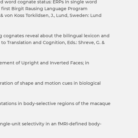
and word cognate status: ERPs in single word
he first Birgit Rausing Language Program
M., & von Koss Torkildsen, J., Lund, Sweden: Lund
g cognates reveal about the bilingual lexicon and
n to Translation and Cognition, Eds.: Shreve, G. &
dgement of Upright and Inverted Faces; in
tegration of shape and motion cues in biological
sentations in body-selective regions of the macaque
ingle-unit selectivity in an fMRI-defined body-