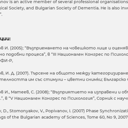
anov is an active member of several professional organisations
cal Society, and Bulgarian Society of Dementia. He is also inv
.
ции:
в И. (2005); “Възприемането на човешкото лице и оцен
но подобни процеса”, в “III Национален Конгрес по Психол
ОФИ-Р,
в, И. Д. (2007). Търсене на общото между категоризира
телността им със стимули – цветни снимки; Българско Спи
в И., Матеев, С. (2008); “Възприятието на изправени и 
.”, в “V Национален Конгрес по Психология”, Сорник с нау
, D., Stomonyakov, V., Popivanov, I. (2007) Phase Synchronizat
gs of the Bulgarian academy of Sciences, Tome 60, No 9, 2007