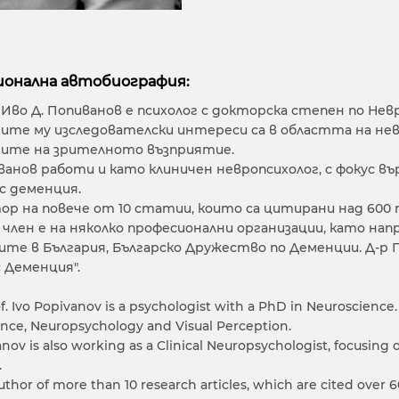
онална автобиография:
д-р Иво Д. Попиванов е психолог с докторска степен по Н
те му изследователски интереси са в областта на нев
мите на зрителното възприятие.
ванов работи и като клиничен невропсихолог, с фокус 
 с деменция.
тор на повече от 10 статии, които са цитирани над 600 
член е на няколко професионални организации, като напр.
ите в България, Българско Дружество по Деменции. Д-р 
 Деменция".
of. Ivo Popivanov is a psychologist with a PhD in Neuroscience. 
nce, Neuropsychology and Visual Perception.
anov is also working as a Clinical Neuropsychologist, focusing
.
uthor of more than 10 research articles, which are cited over 6