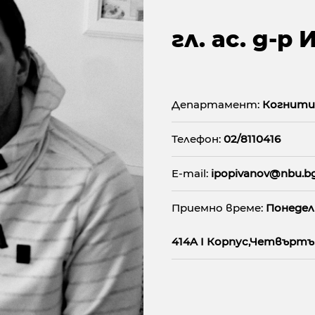
гл. ас. д-р
Департамент:
Когнитив
Телефон:
02/8110416
E-mail:
ipopivanov@nbu.b
Приемно време:
Понеделн
414A I Корпус,Четвъртък 