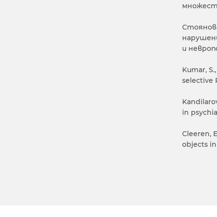
множестве
Стоянова,
нарушени
и невропс
Kumar, S.,
selective 
Kandilarov
in psychia
Cleeren, E
objects in