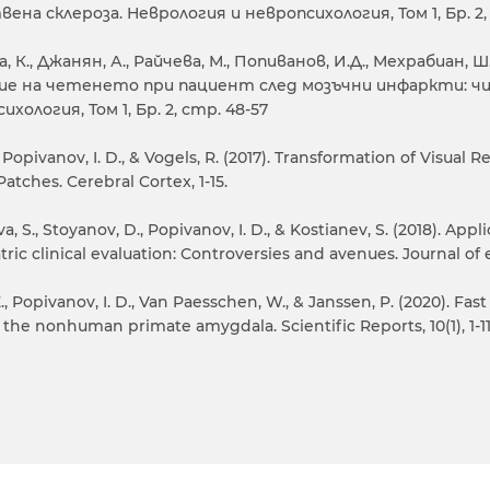
на склероза. Неврология и невропсихология, Том 1, Бр. 2,
 К., Джанян, А., Райчева, М., Попиванов, И.Д., Мехрабиан, Ш.
е на четенето при пациент след мозъчни инфаркти: чис
ихология, Том 1, Бр. 2, стр. 48-57
 Popivanov, I. D., & Vogels, R. (2017). Transformation of Visua
Patches. Cerebral Cortex, 1-15.
a, S., Stoyanov, D., Popivanov, I. D., & Kostianev, S. (2018). A
tric clinical evaluation: Controversies and avenues. Journal of ev
., Popivanov, I. D., Van Paesschen, W., & Janssen, P. (2020). 
 the nonhuman primate amygdala. Scientific Reports, 10(1), 1-11