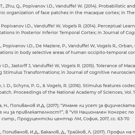
T., Zhu, Q., Popivanov I.D., Vanduffel W. (2014). Probabilistic 
c organization of face patches in the macaque cortex; in The J
 Popivanov I.D., Vanduffel W, Vogels R. (2014). Perceptual Lea
ations in Posterior Inferior Temporal Cortex; in Journal of Co
., Popivanov I.D., De Maziere, P., Vanduffel W, Vogels R., Orban, G
tions in body selective areas of human occipito-temporal corte
 I.D., Jastorff J, Vanduffel W, Vogels R. (2015). Tolerance of 
 Stimulus Transformations; in Journal of cognitive neuroscience,
 I. D., Schyns, P. G., & Vogels, R. (2016). Stimulus features c
patch. Proceedings of the National Academy of Sciences, Vol. 113
а, Н., Попиванов И.Д. (2017); “Имаме ли усет за физическ
 ни за привлекателност?”, в “VIII Национален Конгрес по 
 сътр., Продуцентски център ЛМ, София, 2017, сс. 63-70
., Попиванов, И.Д., Бакалов, Д., Трайков, Л. (2017). Проф