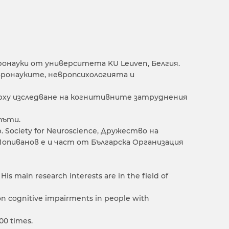
евронауки от университета KU Leuven, Белгия.
ронауките, невропсихологията и
върху изследване на когнитивните затруднения
пъти.
 Society for Neuroscience, Дружество на
Попиванов е и част от Българска Организация
His main research interests are in the field of
 on cognitive impairments in people with
00 times.