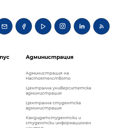




пус
Администрация
Администрация на
Настоятелството
Централна университетска
администрация
Централна студентска
администрация
Кандидатстудентски и
студентски информационен