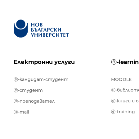
Електронни услуги
ⓔ-learni
ⓔ-кандидат-студент
MOODLE
ⓔ-библиот
ⓔ-студент
ⓔ-книги и 
ⓔ-преподавател
ⓔ-training
ⓔ-mail