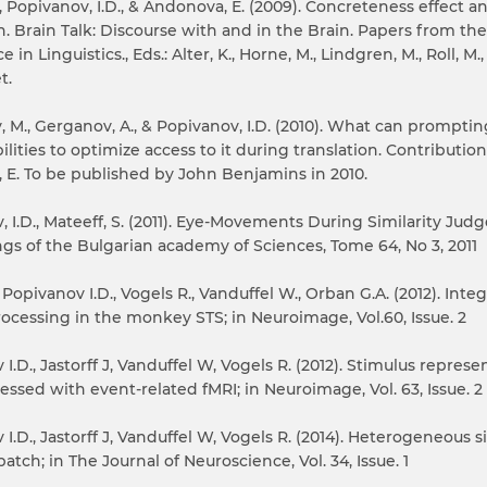
, Popivanov, I.D., & Andonova, E. (2009). Concreteness effect 
on. Brain Talk: Discourse with and in the Brain. Papers from t
 in Linguistics., Eds.: Alter, K., Horne, M., Lindgren, M., Roll, 
t.
 M., Gerganov, A., & Popivanov, I.D. (2010). What can promptin
ilities to optimize access to it during translation. Contributio
 E. To be published by John Benjamins in 2010.
, I.D., Mateeff, S. (2011). Eye-Movements During Similarity Ju
gs of the Bulgarian academy of Sciences, Tome 64, No 3, 2011
., Popivanov I.D., Vogels R., Vanduffel W., Orban G.A. (2012). In
ocessing in the monkey STS; in Neuroimage, Vol.60, Issue. 2
I.D., Jastorff J, Vanduffel W, Vogels R. (2012). Stimulus repre
essed with event-related fMRI; in Neuroimage, Vol. 63, Issue. 2
I.D., Jastorff J, Vanduffel W, Vogels R. (2014). Heterogeneous s
patch; in The Journal of Neuroscience, Vol. 34, Issue. 1