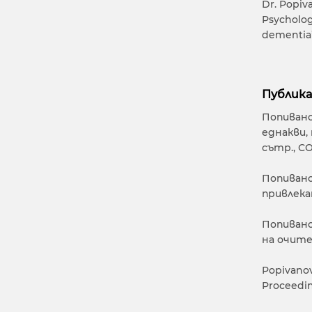
Dr. Popiv
Psychologi
dementia”
Публика
Попивано
еднакви, 
сътр., С
Попивано
привлека
Попивано
на очите
Popivanov
Proceedin