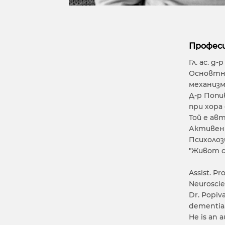
Професи
Гл. ас. 
Основтни
механиз
Д-р Попи
при хора
Той е ав
Активен 
Психолоз
"Живот с
Assist. Pr
Neuroscie
Dr. Popiv
dementia
He is an a