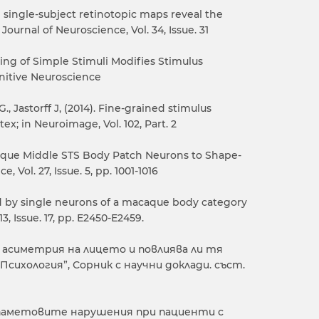
and single-subject retinotopic maps reveal the
ournal of Neuroscience, Vol. 34, Issue. 31
rning of Simple Stimuli Modifies Stimulus
gnitive Neuroscience
., Jastorff J, (2014). Fine-grained stimulus
x; in Neuroimage, Vol. 102, Part. 2
Macaque Middle STS Body Patch Neurons to Shape-
 Vol. 27, Issue. 5, pp. 1001-1016
oded by single neurons of a macaque body category
, Issue. 17, pp. Е2450-Е2459.
ата асиметрия на лицето и повлиява ли тя
Психология”, Сорник с научни доклади. съст.
ил на паметовите нарушения при пациенти с