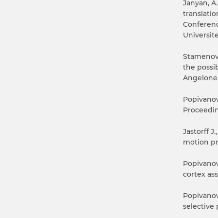
Janyan, A.
translati
Conference
Universite
Stamenov,
the possib
Angelone,
Popivanov
Proceedin
Jastorff J
motion pr
Popivanov 
cortex ass
Popivanov 
selective 