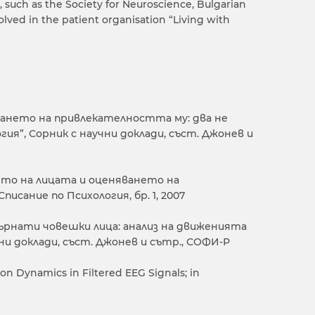
, such as the Society for Neuroscience, Bulgarian
olved in the patient organisation “Living with
яването на привлекателността му: два не
огия”, Сорник с научни доклади, съст. Джонев и
нето на лицата и оценяването на
сание по Психология, бр. 1, 2007
обърнати човешки лица: анализ на движенията
чни доклади, съст. Джонев и сътр., СОФИ-Р
ion Dynamics in Filtered EEG Signals; in