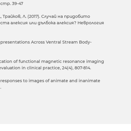
 стр. 39-47
, Трайков, Л. (2017). Случай на придобито
та алексия или дълбока алексия? Неврология
l Representations Across Ventral Stream Body-
pplication of functional magnetic resonance imaging
aluation in clinical practice, 24(4), 807-814.
Fast responses to images of animate and inanimate
.