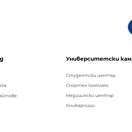
ng
Университетски кам
Студентски център
ека
Спортен комплекс
Медицински център
сайтове
Книжарници