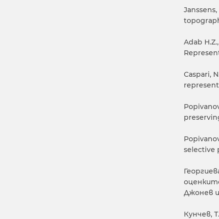
Janssens, 
topographi
Adab H.Z.,
Represent
Caspari, N
representa
Popivanov
preserving
Popivanov,
selective 
Георгиев
оценките
Джонев и
Кунчев, Т