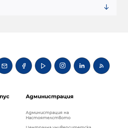




пус
Администрация
Администрация на
Настоятелството
Централна университетска