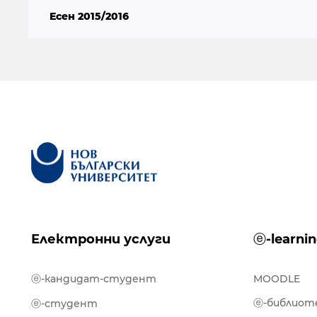
Есен 2015/2016
Електронни услуги
ⓔ-learni
ⓔ-кандидат-студент
MOODLE
ⓔ-библиот
ⓔ-студент