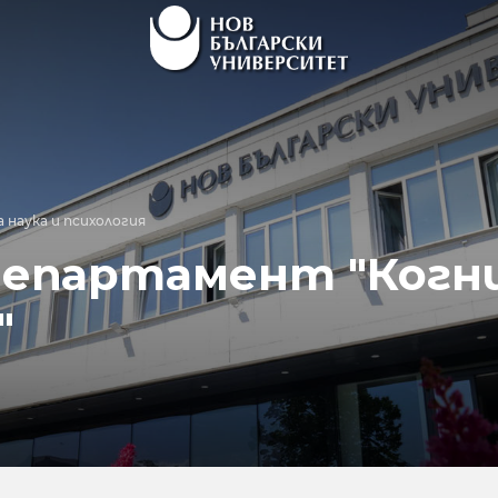
 наука и психология
департамент "Когн
"