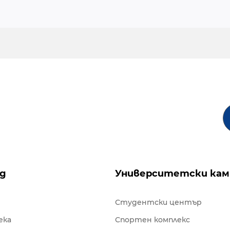
ng
Университетски кам
Студентски център
ека
Спортен комплекс