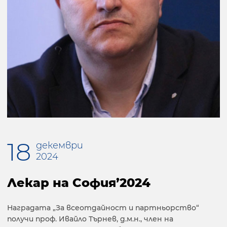
18
декември
2024
Лекар на София’2024
Наградата „За всеотдайност и партньорство“
получи проф. Ивайло Търнев, д.м.н., член на