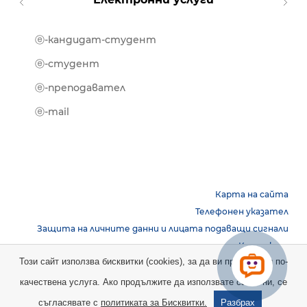
ⓔ-кандидат-студент
MOOD
ⓔ-биб
ⓔ-студент
ⓔ-кни
ⓔ-преподавател
ⓔ-trai
ⓔ-mail
Карта на сайта
Телефонен указател
Защита на личните данни и лицата подаващи сигнали
Контакти
Този сайт използва бисквитки (cookies), за да ви предостави по-
качествена услуга. Ако продължите да използвате сайта ни, се
Copyright © 2026 НБУ. Всички права запазени.
съгласявате с
политиката за Бисквитки.
Разбрах