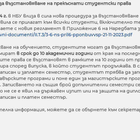
за възстановяване на прекъснати студентски права
4 г.
в НБУ влиза в сила нова процедура за възстановяван
вила се прилагат към всички студенти, включително те
знаете с новия регламент в Приложение 6 на Наредбата
ni-documenti/II.T.3/3-6-ns-pril6-pponbuvvsp-21-11-2023.pdf
сване на обучението, студентите могат да възстанов
омират
в срок до 10 академични години
от края на послед
те права се възстановят в рамките на 10 години от п
зира според випуска, в който студентът продължава. В с
записан и заплатен семестър, студентът трябва да за
алавърските програми и поне един за магистърските пр
“. Записването на същия брой допълнителни семестри с
о не се е явил на държавен изпит или на защита на дип
записан и платен семестър.
телна информация, можете да се обърнете към секрет