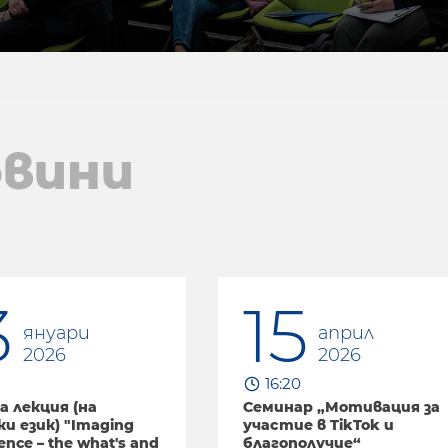
вини
5
17
април
юни
2026
2026
20
16:20
нар „Мотивация за
Семинар "Ролята на с
ие в TikTok и
в развитието на
получие“
телесното дисформи