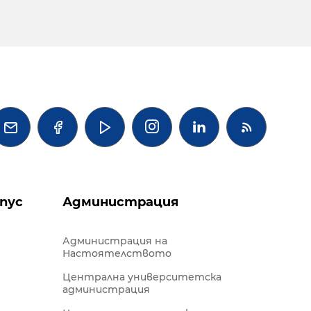




пус
Администрация
Администрация на
Настоятелството
Централна университетска
администрация