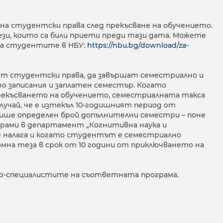
е на студентски права след прекъсване на обучението.
зи, които са били приети преди тази дата. Можете
 за студентите в НБУ:
https://nbu.bg/download/za-
ят студентски права, да завършат семестриално и
но записания и заплатен семестър. Когато
рекъсването на обучението, семестриалната такса
лучай, че е изтекъл 10-годишният период от
пише определен брой допълнителни семестри – поне
ограми в департамент „Когнитивна наука и
е налага и когато студентът е семестриално
ломна теза в срок от 10 години от приключването на
ар-специалистите на съответната програма.