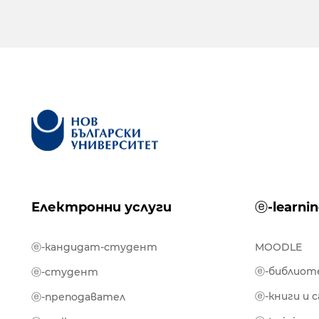
Електронни услуги
ⓔ-learni
ⓔ-кандидат-студент
MOODLE
ⓔ-библиот
ⓔ-студент
ⓔ-книги и 
ⓔ-преподавател