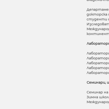
Департамен
докторска 
студенти о
Изследоват
Международ
континент
Лаборатор
Лаборатори
Лаборатори
Лаборатори
Лаборатори
Лаборатори
Семинари, 
Семинар на
Зимна школ
Международ