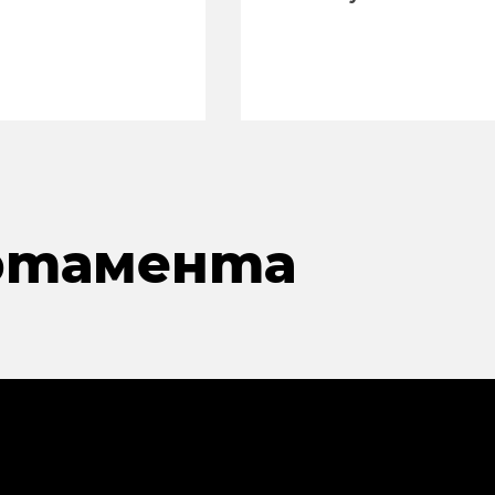
разстройство"
артамента