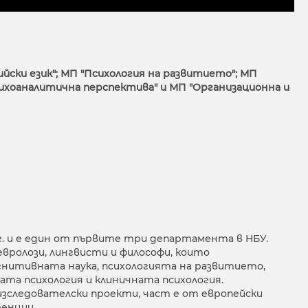
ийски език"; МП "Психология на развитието"; МП
 психоаналитична перспектива" и МП "Организационна и
 г. и е един от първите три департамента в НБУ.
вролози, лингвисти и философи, които
гнитивната наука, психологията на развитието,
ата психология и клиничната психология.
зследователски проекти, част е от европейски
енции.