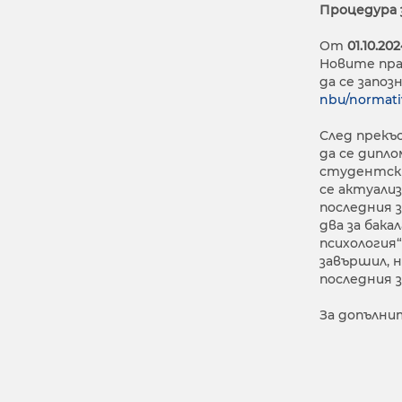
Процедура 
От
01.10.202
Новите пра
да се запо
nbu/normativ
След прекъ
да се дипл
студентски
се актуали
последния 
два за бак
психология
завършил, н
последния 
За допълни