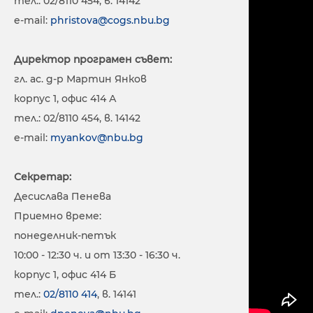
тел.: 02/8110 454, в. 14142
e-mail:
phristova@cogs.nbu.bg
Директор програмен съвет:
гл. ас. д-р Мартин Янков
корпус 1, офис 414 А
тел.: 02/8110 454, в. 14142
e-mail:
myankov@nbu.bg
Секретар:
Десислава Пенева
Приемно време:
понеделник-петък
10:00 - 12:30 ч. и от 13:30 - 16:30 ч.
корпус 1, офис 414 Б
тел.:
02/8110 414
, в. 14141