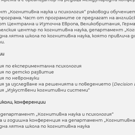
т „Когнитивна наука и психология“ ръководи обучението
програма. Част от програмите се предлагат на английски
т Централна и Източна Европа, Великобритания, Германи
елския център по когнитивна наука, департамент „Когн
на лятна школа по когнитивна наука, която привлича 
и.
ии
я по експериментална психология
я по детско развитие
я по невронауки
я за изследване на решенията и поведението (
Decision 
я „Изкуствени когнитивни системи“
школи, конференции
 департамент „Когнитивна наука и психология“
а и годишна конференция на департамент „Когнитивна н
на лятна школа по когнитивна наука