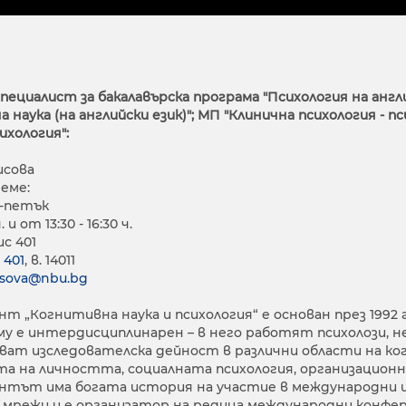
ециалист за бакалавърска програма "Психология на англ
 наука (на английски език)"; МП "Клинична психология -
ихология":
исова
реме:
-петък
ч. и от 13:30 - 16:30 ч.
ис 401
 401
, в. 14011
risova@nbu.bg
т „Когнитивна наука и психология“ е основан през 1992
у е интердисциплинарен – в него работят психолози, не
ат изследователска дейност в различни области на ко
та на личността, социалната психология, организационн
тът има богата история на участие в международни и
 мрежи и е организатор на редица международни конфер