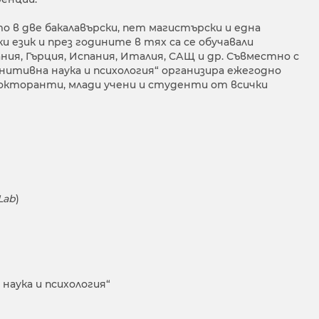
 в две бакалавърски, пет магистърски и една
 език и през годините в тях са се обучавали
я, Гърция, Испания, Италия, САЩ и др. Съвместно с
итивна наука и психология“ организира ежегодно
докторанти, млади учени и студенти от всички
Lab
)
аука и психология“