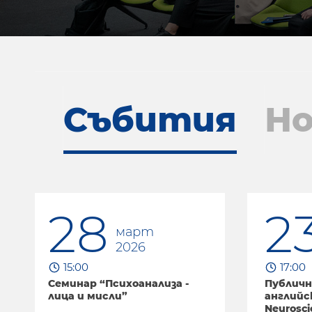
Събития
Но
23
1
януари
2026
17:00
16:
Публична лекция (на
Семи
английски език) "Imaging
участ
Neuroscience – the what's and
благо