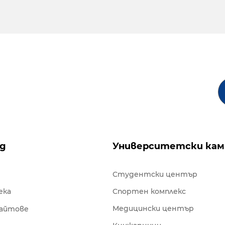
ng
Университетски кам
Студентски център
ека
Спортен комплекс
Медицински център
сайтове