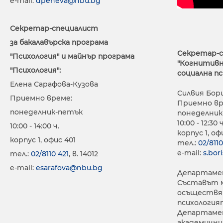
e-mail:
dpeneva@nbu.bg
Секретар-специалист
за бакалавърска програма
Секретар-сп
"Психология" и майнър програма
"Когнитивна
"Психология":
социална пс
Елена Сарафова-Кузова
Силвия Бор
Приемно време:
Приемно в
понеделник-петък
понеделник
10:00 - 12:30 
10:00 - 14:00 ч.
корпус 1, оф
корпус 1, офис 401
тел.:
02/8110
e-mail:
s.bo
тел.:
02/8110 421
, в. 14012
e-mail:
esarafova@nbu.bg
Департамен
Съставът м
осъществяв
психология
Департамен
академични