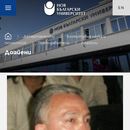
EN
Департаменти
Когнитивна наука и
психология
Преподаватели
Доайени
Доайени