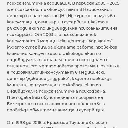
психоаналитична асоциация. В периода 2000 – 2005
г. е психоаналитик-консултант в Националния
център по наркомании (НЦН), където осигурява
консултации, семинари и супервизии, както и
ръководи екип по индивидуална психоаналитична
психодрама. От 2003 г. е психоаналитик-
консултант в медицински център “Хоризонт”,
където супервизира екипната работа, провежда
клинични консултации и ръководи екип по
индивидуална психоаналитична психодрама с
пациенти от метадоновата програма. От 2006 г.
е психоаналитик-консултант в медицински
център “Доверие за здраве”, където провежда
клинични консултации и ръководи екип по
индивидуална психоаналитична психодрама.
Преподава към обучителната програма на
Българското психоаналитично общество и
провежда обучителна анализа и супервизия.
От 1998 до 2018 г. Красимир Таушанов е гост-