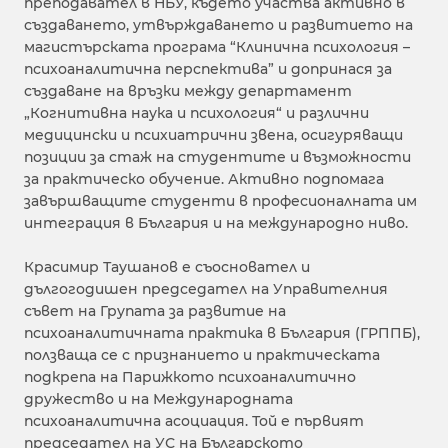
преподавател в НБУ, където участва активно в
създаването, утвърждаването и развитието на
магистърската програма “Клинична психология –
психоаналитична перспектива” и допринася за
създаване на връзки между департамент
„Когнитивна наука и психология“ и различни
медицински и психиатрични звена, осигуряващи
позиции за стаж на студентите и възможности
за практическо обучение. Активно подпомага
завършващите студенти в професионалната им
интеграция в България и на международно ниво.
Красимир Таушанов е съосновател и
дългогодишен председател на Управителния
съвет на Групата за развитие на
психоаналитичната практика в България (ГРППБ),
ползваща се с признанието и практическата
подкрепа на Парижкото психоаналитично
дружество и на Международната
психоаналитична асоциация. Той е първият
председател на УС на Българското