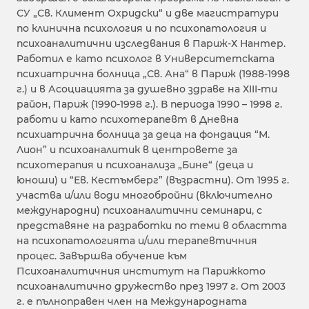
СУ „Св. Климент Охридски“ и две магистратури
по клинична психология и по психопатология и
психоаналитични изследвания в Париж-Х Нантер.
Работил е като психолог в Университетската
психиатрична болница „Св. Ана“ в Париж (1988-1998
г.) и в Асоциацията за душевно здраве на ХIII-ти
район, Париж (1990-1998 г.). В периода 1990 – 1998 г.
работи и като психотерапевт в Дневна
психиатрична болница за деца на фондация “М.
Лион” и психоаналитик в центровете за
психотерапия и психоанализа „Бине“ (деца и
юноши) и “Ев. Кестъмберг” (възрастни). От 1995 г.
участва и/или води многобройни (включително
международни) психоаналитични семинари, с
представяне на разработки по теми в областта
на психопатологията и/или терапевтичния
процес. Завършва обучение към
Психоаналитичния институт на Парижкото
психоаналитично дружество през 1997 г. От 2003
г. е пълноправен член на Международната