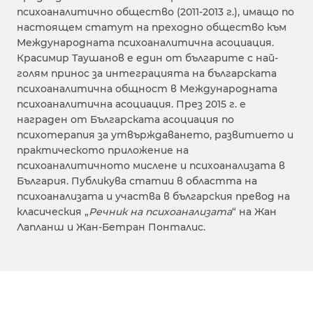
психоаналитично общество (2011-2013 г.), имащо по
настоящем статут на преходно общество към
Международната психоаналитична асоциация.
Красимир Таушанов е един от българите с най-
голям принос за интеграцията на българската
психоаналитична общност в Международната
психоаналитична асоциация. През 2015 г. е
награден от Българската асоциация по
психотерапия за утвърждаването, развитието и
практическото приложение на
психоаналитичното мислене и психоанализата в
България. Публикува статии в областта на
психоанализата и участва в българския превод на
класическия „
Речник на психоанализата
“ на Жан
Лапланш и Жан-Бетран Понталис.