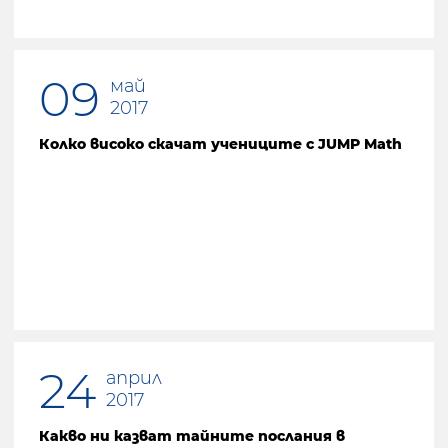
09
май
2017
Колко високо скачат учениците с JUMP Math
24
април
2017
Какво ни казват тайните послания в