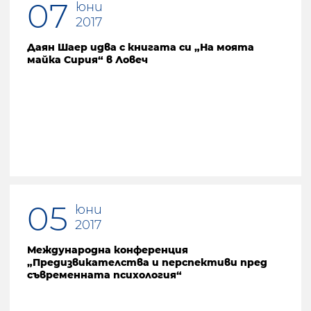
07
юни
2017
Даян Шаер идва с книгата си „На моята
майка Сирия“ в Ловеч
05
юни
2017
Международна конференция
„Предизвикателства и перспективи пред
съвременната психология“