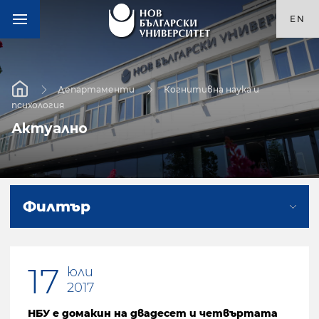
EN
Департаменти
Когнитивна наука и
психология
Актуално
Филтър
17
юли
2017
НБУ е домакин на двадесет и четвъртата