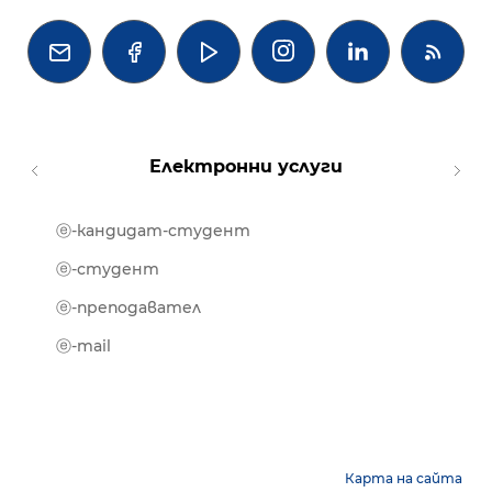




Електронни услуги
ⓔ-кандидат-студент
MOOD
ⓔ-биб
ⓔ-студент
ⓔ-кни
ⓔ-преподавател
ⓔ-trai
ⓔ-mail
Карта на сайта