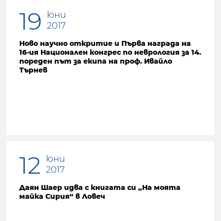
19
юни
2017
Ново научно откритие и Първа награда на
16-ия Национален конгрес по неврология за 14.
пореден път за екипа на проф. Ивайло
Търнев
12
юни
2017
Даян Шаер идва с книгата си „На моята
майка Сирия“ в Ловеч