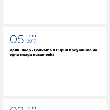
05
юни
2017
Даян Шаер - Войната в Сирия през очите на
една млада писателка
юни