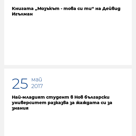
Книгата „Мозъкът - това си ти“ на Дейвид
Игълман
25
май
2017
Най-младият студент в Нов български
университет разказва за жаждата си за
знания