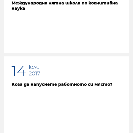
Международна лятна школа по когнитивна
наука
14
юли
2017
Kога да напуснете работното си място?